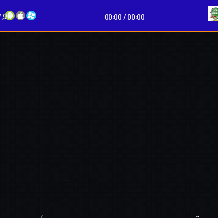
7,9
00:00
/
00:00