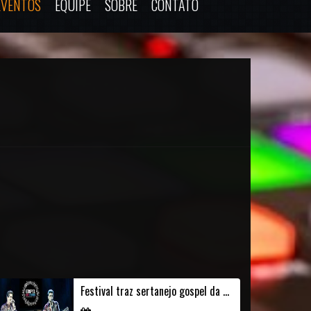
EVENTOS
EQUIPE
SOBRE
CONTATO
Festival traz sertanejo gospel da dupla André e Felipe