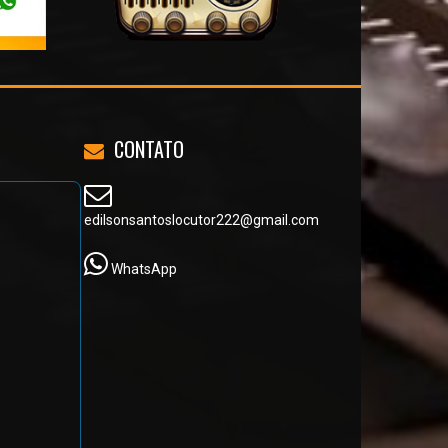
CONTATO
edilsonsantoslocutor222@gmail.com
WhatsApp